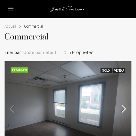
Accueil
Commercial
Commercial
Trier par:
Ordre par défaut
5 Propriétés
FEATURED
SOLD
VENDU