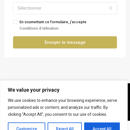
Sélectionner
En soumettant ce formulaire, j'accepte
Conditions d'utilisation
Envoyer le message
We value your privacy
© Jaaf Serhan Inc. - All rights reserved.
We use cookies to enhance your browsing experience, serve
personalized ads or content, and analyze our traffic. By
Terms and Conditions
Politiques Confidentialités
clicking "Accept All", you consent to our use of cookies.
Evaluation gratuite
contact francais
Contact us
Customize
Reject All
Accept All