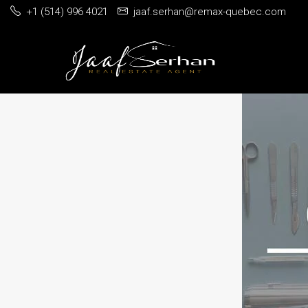
+1 (514) 996 4021
jaaf.serhan@remax-quebec.com