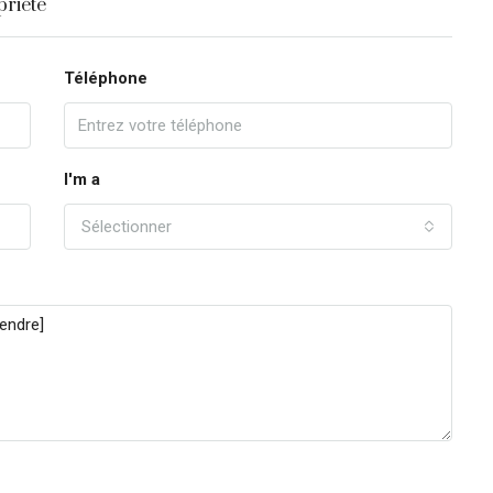
priété
Téléphone
I'm a
Sélectionner