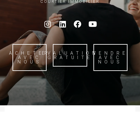
COURTIER IMMOBILIER
ACHETER
EVALUATION
VENDRE
AVEC
GRATUITE
AVEC
NOUS
NOUS