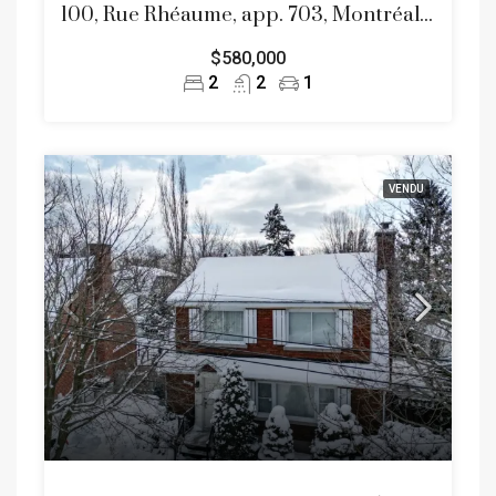
100, Rue Rhéaume, app. 703, Montréal (Verdun/Île-des-Soeurs)
$580,000
2
2
1
VENDU