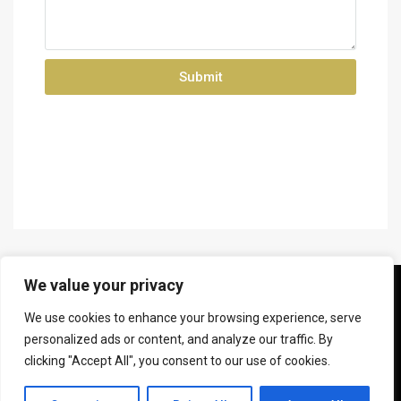
Submit
We value your privacy
© Jaaf Serhan Inc. - All rights reserved.
We use cookies to enhance your browsing experience, serve
personalized ads or content, and analyze our traffic. By
Terms and Conditions
Politiques Confidentialités
clicking "Accept All", you consent to our use of cookies.
Evaluation gratuite
contact francais
Contact us