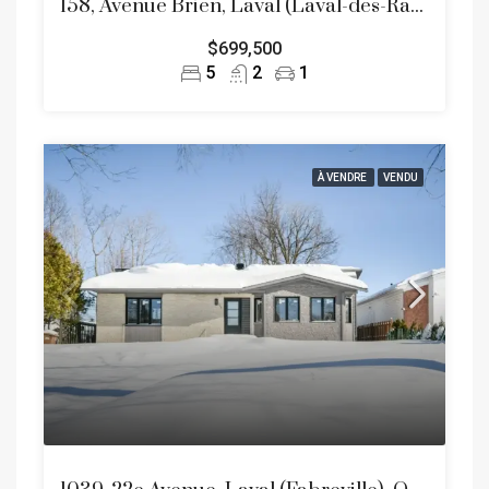
158, Avenue Brien, Laval (Laval-des-Rapides)
$699,500
5
2
1
À VENDRE
VENDU