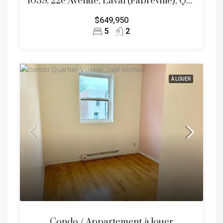
1039, 22e Avenue, Laval (Fabreville), Quartier Ouest
$649,950
5
2
À LOUER
Condo / Appartement à louer