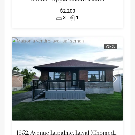
$2,200
3
1
VENDU
1652, Avenue Lapalme, Laval (Chomedey