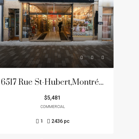
6517 Rue St-Hubert,Montréal (Rosemont/La Petite-Patrie)
$5,481
COMMERCIAL
1
2436 pc