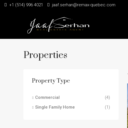
+1 (514) 996 4021
jaaf.serhan@remax-quebec.com
Properties
Property Type
Commercial
(4)
Single Family Home
(1)