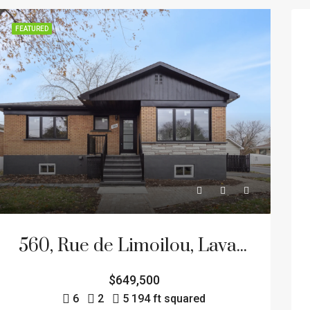
FEATURED
560, Rue de Limoilou, Laval (Pont-Viau)
$649,500
6
2
5 194 ft squared