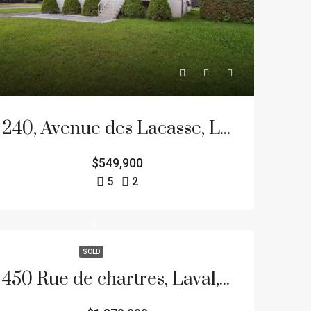
7105 RUE ST-HUBERT #304 , MONTRÉAL (ROSEMONT/LA PETITE-PATRIE) (LA PETITE-PATRIE), H2S 2N1
LD
FEATURED
FEATURED
240, Avenue des Lacasse, Laval (Auteuil)
$549,900
$649,500
$2,740 +tx
5
2
560 Rue de Limoilou, Laval, QC H7G 3X8
SOLD
450 Rue de chartres, Laval, H7N1V8