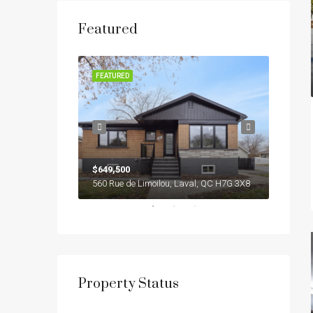
Featured
SOLD
FEATURED
FEATUR
$649,500
$2,740
7105 RUE ST-HUBERT #304 , MONTRÉAL (ROSEMONT/LA PETITE-PATRIE) (LA PETITE-PATRIE), H2S 2N1
560 Rue de Limoilou, Laval, QC H7G 3X8
Property Status